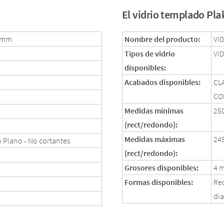
El vidrio templado Pla
0 mm
Nombre del producto:
VI
Tipos de vidrio
VI
disponibles:
Acabados disponibles:
CL
CO
Medidas mínimas
25
(rect/redondo):
Medidas máximas
24
 Plano - No cortantes
(rect/redondo):
Grosores disponibles:
4 
Formas disponibles:
Rec
dia