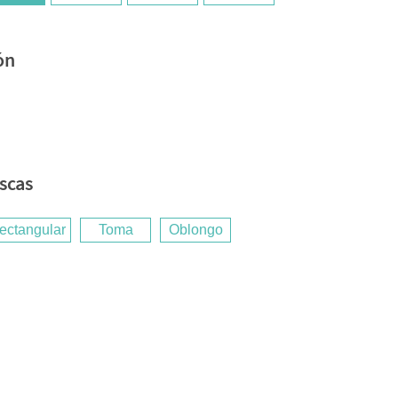
ón
escas
ectangular
Toma
Oblongo