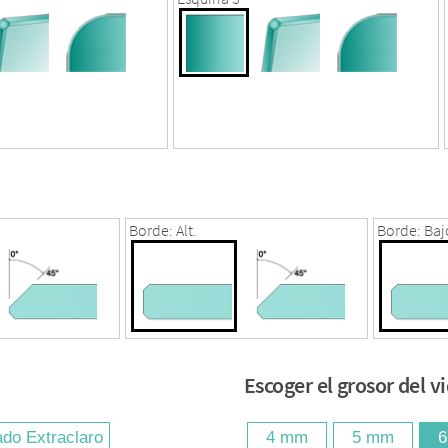
Borde: Alt.
Borde: Baj
Escoger el grosor del v
ado Extraclaro
4 mm
5 mm