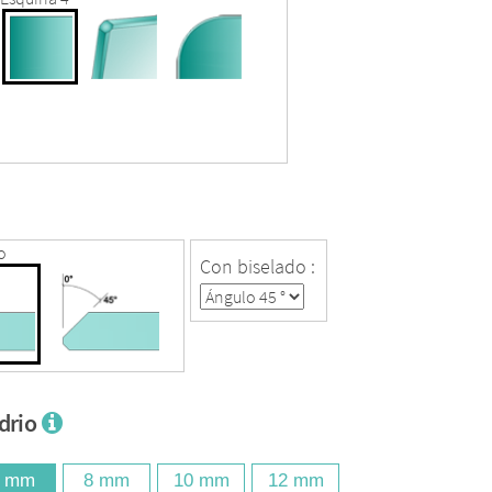
o
Con biselado :
idrio
6 mm
8 mm
10 mm
12 mm